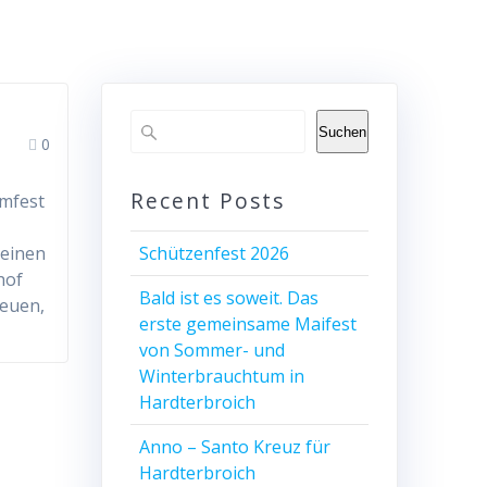
Suchen
0
Recent Posts
umfest
leinen
Schützenfest 2026
hof
Bald ist es soweit. Das
reuen,
erste gemeinsame Maifest
von Sommer- und
Winterbrauchtum in
Hardterbroich
Anno – Santo Kreuz für
Hardterbroich