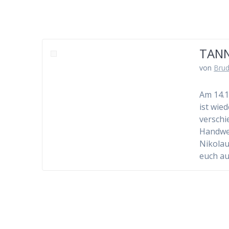
TAN
von
Brud
Am 14.1
ist wie
verschi
Handwer
Nikolau
euch a