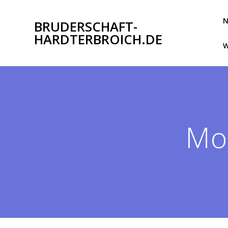
Zum
Inhalt
BRUDERSCHAFT-
springen
HARDTERBROICH.DE
W
Mo